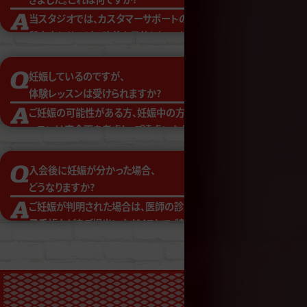
当スタジオでは、カスタマーサポートの応対品
質向上とサービス改善を目的として、お電話い
ただいたお客様を対象に、通話終了後、ショート
メッセージ(SMS)にてアンケートをお送りする場
妊娠しているのですが、
合がございます。
体験レッスンは受けられますか?
アンケートでは、オペレーターの対応やご利用
ご妊娠の可能性がある方、妊娠中の方の体験レ
に関するご意見・ご感想をお伺いしております。
ッスンは安全面を考慮し、ご遠慮いただいており
いただいたご回答は、今後の商品・サービスの向
ます。ご出産後、体調が整いましたらぜひ改めて
上にのみ活用させていただきます。なお、アンケ
ご利用下さい。
入会後に妊娠が分かった場合、
ートを通じてお客様の個人情報を取得すること
どうなりますか?
は一切ございません。また、ご回答はすべて匿名
ご妊娠が判明された場合は、医師の診断書・母
で集計され、第三者に提供されることはありませ
子手帳などをご提出いただくことで、特別休会が
んので、どうぞご安心ください。ご理解とご協力の
可能な場合がございます。詳細は店舗スタッフま
ほど、よろしくお願いいたします。
でお気軽にご相談ください。