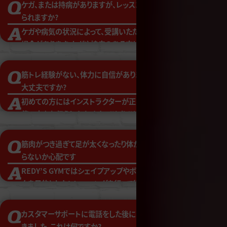
ケガ、または持病がありますが、レッスンを受け
いますのでお早めのご来店をお願いいたしま
られますか?
す。
ケガや病気の状況によって、受講いただけない
場合があります。ケガや持病のある方は医師に
確認し、受講前に必ずインストラクターまでお申
し出ください。
筋トレ経験がない、体力に自信がありませんが
大丈夫ですか?
初めての方にはインストラクターが正しい体の
使い方をお伝えします。また、ひとりひとりの体
力・筋力に合わせて負荷の調整が可能ですので
ご安心ください。
筋肉がつき過ぎて足が太くなったり体が大きくな
らないか心配です
REDY’S GYMではシェイプアップやボディメイ
クを目的としたトレーニングを行って行きます。
また女性はホルモンの関係から急に筋肉がつ
いてムキムキな体になることはないと考えられ
カスタマーサポートに電話をした後にSMSが届
ていますので、ご安心ください。
きました。これは何ですか?